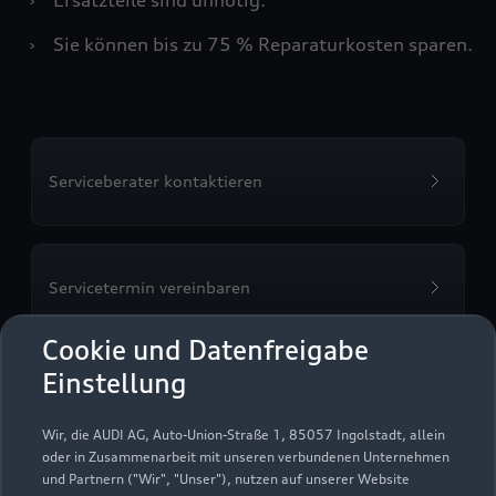
›
Sie können bis zu 75 % Reparaturkosten sparen.
Serviceberater kontaktieren
Servicetermin vereinbaren
Cookie und Datenfreigabe
Einstellung
Autohaus Neu GmbH
Wir, die AUDI AG, Auto-Union-Straße 1, 85057 Ingolstadt, allein
oder in Zusammenarbeit mit unseren verbundenen Unternehmen
Servicepartner
e-tron
und Partnern ("Wir", "Unser"), nutzen auf unserer Website