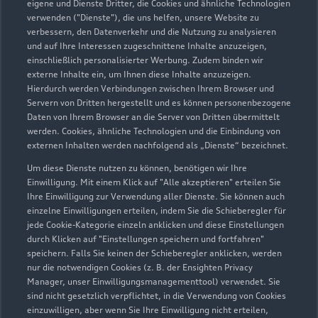
eigene und Dienste Dritter, die Cookies und ähnliche Technologien
verwenden ("Dienste"), die uns helfen, unsere Website zu
verbessern, den Datenverkehr und die Nutzung zu analysieren
und auf Ihre Interessen zugeschnittene Inhalte anzuzeigen,
einschließlich personalisierter Werbung. Zudem binden wir
externe Inhalte ein, um Ihnen diese Inhalte anzuzeigen.
Hierdurch werden Verbindungen zwischen Ihrem Browser und
Servern von Dritten hergestellt und es können personenbezogene
Daten von Ihrem Browser an die Server von Dritten übermittelt
werden. Cookies, ähnliche Technologien und die Einbindung von
externen Inhalten werden nachfolgend als „Dienste“ bezeichnet.
Um diese Dienste nutzen zu können, benötigen wir Ihre
Einwilligung. Mit einem Klick auf "Alle akzeptieren" erteilen Sie
Ihre Einwilligung zur Verwendung aller Dienste. Sie können auch
Am Mastweg 23
einzelne Einwilligungen erteilen, indem Sie die Schieberegler für
18356 Barth
jede Cookie-Kategorie einzeln anklicken und diese Einstellungen
durch Klicken auf "Einstellungen speichern und fortfahren"
038231 6650
speichern. Falls Sie keinen der Schieberegler anklicken, werden
nur die notwendigen Cookies (z. B. der Ensighten Privacy
Manager, unser Einwilligungsmanagementtool) verwendet. Sie
info@autohaus-neu.com
sind nicht gesetzlich verpflichtet, in die Verwendung von Cookies
einzuwilligen, aber wenn Sie Ihre Einwilligung nicht erteilen,